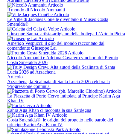
Adriana Cavarero e il richiamo delle Sirene
Articolo
Il mondo di Niccolò Ammaniti
Articolo
Le Ville di Jacques Couëlle diventano il Museo Costa
Smeralda
®
Articolo
Giuseppe Sanna, artista-artigiano della bottega L’Arte in Pietra
Articolo
Amerigo Vespucci: il giro del mondo raccontato dal
comandante Giuseppe Lai
Articolo
Niccolò Ammaniti e Adriana Cavarero vincitori del Premio
Costa Smeralda 2026
Articolo
Arzachena, la Scalinata di Santa Lucia 2026 celebra la
'Progressione continua'
Articolo
La Piazzetta di Porto Cervo intitolata al Principe Karim Aga
Khan IV
Articolo
Zahra Aga Khan ci racconta la sua Sardegna
Articolo
Costa Smeralda
®
, le origini del progetto nelle parole del
principe Karim Aga Khan IV
Articolo