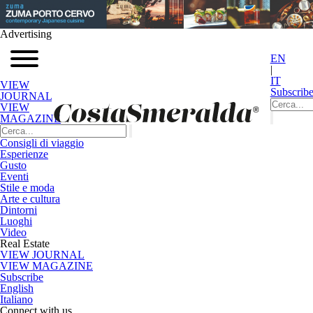
Advertising
EN
|
IT
VIEW
Subscrib
JOURNAL
VIEW
MAGAZINE
Consigli di viaggio
Esperienze
Gusto
Eventi
Stile e moda
Arte e cultura
Dintorni
Luoghi
Video
Real Estate
VIEW JOURNAL
VIEW MAGAZINE
Subscribe
English
Italiano
Connect with us