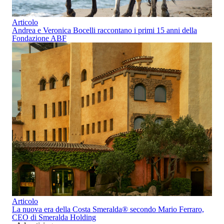
Articolo
Andrea e Veronica Bocelli raccontano i primi 15 anni della
Fondazione ABF
Articolo
La nuova era della Costa Smeralda
®
secondo Mario Ferraro,
CEO di Smeralda Holding