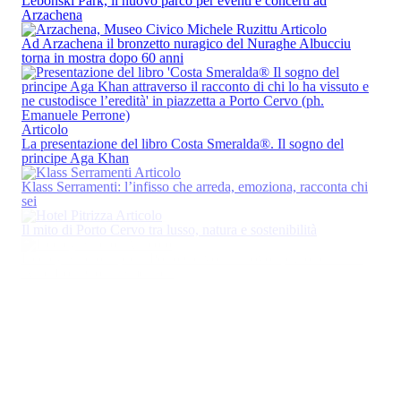
Lebonski Park, il nuovo parco per eventi e concerti ad
Arzachena
Articolo
Ad Arzachena il bronzetto nuragico del Nuraghe Albucciu
torna in mostra dopo 60 anni
Articolo
La presentazione del libro Costa Smeralda
®
. Il sogno del
principe Aga Khan
Articolo
Klass Serramenti: l’infisso che arreda, emoziona, racconta chi
sei
Articolo
Il mito di Porto Cervo tra lusso, natura e sostenibilità
Articolo
Hedley Studios apre a Porto Cervo: il nuovo spazio retail sul
Waterfront Costa Smeralda
Articolo
Porto Cervo tra passato e futuro
Articolo
60 anni del magazine del Consorzio Costa Smeralda
Articolo
Costa Smeralda
®
. Il sogno del principe Aga Khan attraverso il
racconto di chi lo ha vissuto e ne custodisce l’eredità
Articolo