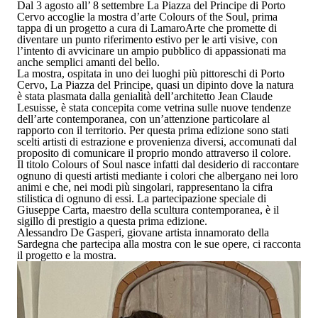
Dal 3 agosto all’ 8 settembre La Piazza del Principe
di
Porto
Cervo
accoglie la mostra d’arte
Colours of the Soul
, prima
tappa di un progetto a cura di LamaroArte che promette di
diventare un punto riferimento estivo per le arti visive, con
l’intento di avvicinare un ampio pubblico di appassionati ma
anche semplici amanti del bello.
La mostra, ospitata in uno dei luoghi più pittoreschi di Porto
Cervo, La
Piazza del Principe
, quasi un dipinto dove la natura
è stata plasmata dalla genialità dell’architetto Jean Claude
Lesuisse, è stata concepita come vetrina sulle nuove tendenze
dell’arte contemporanea, con un’attenzione particolare al
rapporto con il territorio. Per questa prima edizione sono stati
scelti artisti di estrazione e provenienza diversi, accomunati dal
proposito di comunicare il proprio mondo attraverso il colore.
I
l titolo Colours of Soul nasce infatti dal desiderio di raccontare
ognuno di questi artisti mediante i colori che albergano nei loro
animi
e che, nei modi più singolari, rappresentano la cifra
stilistica di ognuno di essi. La partecipazione speciale di
Giuseppe Carta, maestro della scultura contemporanea, è il
sigillo di prestigio a questa prima edizione.
Alessandro De Gasperi, giovane artista innamorato della
Sardegna che partecipa alla mostra con le sue opere, ci racconta
il progetto e la mostra.