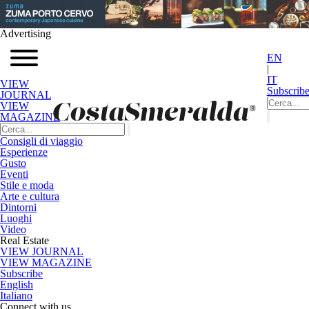
Advertising
EN
|
IT
VIEW
Subscrib
JOURNAL
VIEW
MAGAZINE
Consigli di viaggio
Esperienze
Gusto
Eventi
Stile e moda
Arte e cultura
Dintorni
Luoghi
Video
Real Estate
VIEW JOURNAL
VIEW MAGAZINE
Subscribe
English
Italiano
Connect with us