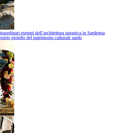
traordinari esempi dell’architettura nuragica in Sardegna
oprio gioiello del patrimonio culturale sardo