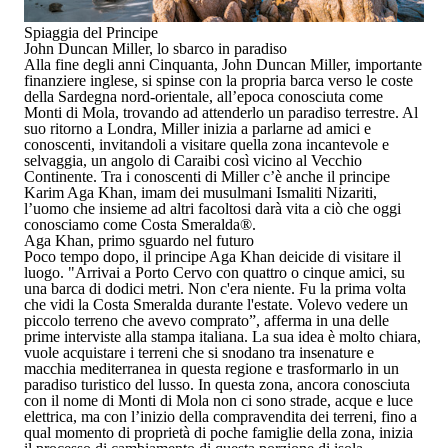
Spiaggia del Principe
John Duncan Miller, lo sbarco in paradiso
Alla fine degli anni
Cinquanta
,
John Duncan Miller
, importante
finanziere inglese
, si spinse con la propria barca verso le coste
della
Sardegna
nord-orientale, all’epoca conosciuta come
Monti di Mola
, trovando ad attenderlo un
paradiso terrestre
. Al
suo ritorno a
Londra
, Miller inizia a parlarne ad amici e
conoscenti, invitandoli a visitare quella zona incantevole e
selvaggia, un
angolo di Caraibi
così
vicino al Vecchio
Continente
. Tra i conoscenti di Miller c’è anche il
principe
Karim Aga Khan
,
imam dei musulmani Ismaliti Nizariti,
l’uomo che insieme ad altri facoltosi darà vita a ciò che oggi
conosciamo come
Costa Smeralda
®
.
Aga Khan, primo sguardo nel futuro
Poco tempo dopo, il
principe Aga Khan
deicide di visitare il
luogo.
"Arrivai a Porto Cervo con quattro o cinque amici, su
una barca di dodici metri. Non c'era niente. Fu la prima volta
che vidi la Costa Smeralda durante l'estate. Volevo vedere un
piccolo terreno che avevo comprato”
, afferma in una delle
prime interviste alla stampa italiana.
La sua idea è molto chiara,
vuole acquistare i terreni che si snodano tra
insenature
e
macchia
mediterranea
in questa regione e trasformarlo in un
paradiso turistico del lusso. In questa zona, ancora conosciuta
con il nome d
i Monti di Mola
non ci sono
strade, acque e luce
elettrica
, ma con l’inizio della compravendita dei terreni, fino a
qual momento di proprietà di poche famiglie della zona, inizia