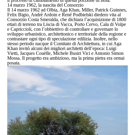
il
processo di cambiamento
di questa porzione di isola.
14 marzo 1962, la nascita del Consorzio
Il
14 marzo 1962
ad
Olbia
,
Aga Khan, Miller, Patrick Guinnes,
Felix Bigio, Andrè Ardoin e René Podbielski
diedero vita al
Consorzio Costa Smeralda
, che dichiara l’acquisizione di
1800
ettari
di terreno tra
Liscia di Vacca, Porto Cervo, Cala di Volpe
e Capriccioli
, con l’obbiettivo di controllare e governare lo
sviluppo urbanistico, architettonico e territoriale
della regione e
contrastare
ogni tipo di
speculazione edilizia.
Inoltre, nello
stesso periodo nacque il
Comitato di Architettura
, in cui Aga
Khan invitò alcuni dei migliori architetti dell’epoca:
Luigi
Vietti, Jacques Couëlle, Michele Busiri Vici e Antonio Simon
Mossa
. Il progetto era ambizioso, ma la
prima pietra
era ormai
posata
.