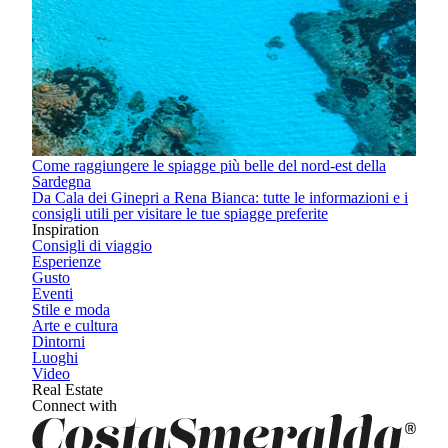
Come raggiungere le spiagge più belle del nord-est della
Sardegna
Da Cala dei Ginepri a Rena Bianca: tutte le informazioni e i
consigli utili per visitare le tue spiagge preferite
Inspiration
Consigli di viaggio
Esperienze
Gusto
Eventi
Stile e moda
Arte e cultura
Dintorni
Luoghi
Video
Real Estate
Connect with