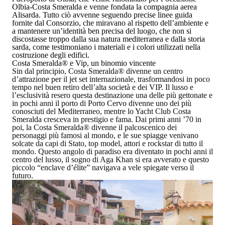
Olbia-Costa Smeralda
e venne fondata la compagnia aerea
Alisarda
. Tutto ciò avvenne seguendo precise linee guida
fornite dal
Consorzio,
che miravano al
rispetto dell’ambiente
e
a mantenere
un’identità ben precisa del luogo
, che non si
discostasse troppo dalla sua
natura mediterranea
e dalla
storia
sarda
, come testimoniano i materiali e i colori utilizzati nella
costruzione degli edifici.
Costa Smeralda
®
e Vip, un binomio vincente
Sin dal principio, Costa Smeralda
®
divenne un
centro
d’attrazione per il jet set internazionale
, trasformandosi in poco
tempo nel
buen retiro
dell’alta società e dei VIP
. Il lusso e
l’esclusività resero questa destinazione una delle più
gettonate
e
in pochi anni il porto di
Porto Cervo
divenne uno dei
più
conosciuti del Mediterraneo
, mentre lo
Yacht Club Costa
Smeralda
cresceva in prestigio e fama. Dai
primi anni ’70
in
poi, la
Costa Smeralda
®
divenne il
palcoscenico dei
personaggi più famosi al mondo
, e le sue spiagge venivano
solcate da
capi di Stato, top model, attori e rockstar
di tutto il
mondo. Questo angolo di paradiso era diventato in pochi anni il
centro del lusso, il s
ogno di Aga Khan
si era avverato e questo
piccolo
“enclave d’élite”
navigava a vele spiegate verso il
futuro
.