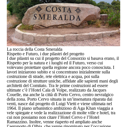
La roccia della Costa Smeralda
Rispetto e Futuro, i due pilastri del progetto
I due pilastri su cui il progetto del Consorzio si basava erano, il
Rispetto
per la natura e i luoghi ed il
Futuro
, verso cui
volevano proiettare quella regione ancora poco conosciuta. I
lavori iniziarono subito e si concentrano inizialmente sulla
costruzione di strade, rete elettrica e acqua
, poi sulla
costruzione di
strutture uniche
, affidate alle sapienti mani degli
architetti del Comitato.
Tra le prime costruzioni ad essere
ultimate c’è l’
Hotel Cala di Volpe,
realizzato da
Jacques
Couelle
, ma anche la città di
Porto Cervo,
centro nevralgico
della zona. Porto Cervo situata in
un’insenatura riparata dai
vent
i, nasce dal progetto di
Luigi Vietti
e viene ultimata nel
1964
. Il piano urbanistico ambizioso di
Aga Khan
viaggia a
vele spiegate e vede la realizzazione di
molte ville e hotel
, tra
cui non possiamo non citare
l’Hotel Cervo e l’Hotel
Ramazzino.
Inoltre, venne riaperto ed ampliato anche
l’
aeroporto di Olbia,
che venne rinominato per l’occasione