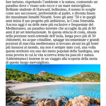
fare turismo, rispettando l’ambiente e la natura, costruendo un
paradiso dove c’erano solo rocce e un mare meraviglioso.
Brillante studente di Harward, bellissimo, il nonno lo sceglie
come suo successore, preferendolo al padre, e diventa Imam
dei musulmani Ismaliti Nizariti. Sono gli anni ’50 e in quegli
anni inizia il suo progetto più ambizioso, la Costa Smeralda.
Ancora oggi è na delle mete più esclusive e frequentate del
Mediterraneo, un paradiso terrestre che accoglie da più di 60
anni il jet set internazionale. In questa striscia di costa, situata
nella porzione nord-orientale dell’isola, lunga poco più di 50
chilometri, tra acque cristalline, spiagge incontaminate e grandi
porzioni di macchia mediterranea si trovano alcuni tra gli hotel
più lussuosi al mondo, ma non è sempre stato così, una volta
questo territorio era uno dei meno popolati della Sardegna, una
zona povera in cui la vita scorreva lenta tra pascoli e natura.
Addentriamoci insieme in un viaggio alla scoperta della storia
di questo luogo mervaiglioso.