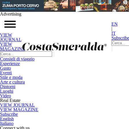
Advertising
EN
|
IT
VIEW
Subscrib
JOURNAL
VIEW
MAGAZINE
Consigli di viaggio
Esperienze
Gusto
Eventi
Stile e moda
Arte e cultura
Dintorni
Luoghi
Video
Real Estate
VIEW JOURNAL
VIEW MAGAZINE
Subscribe
English
Italiano
Connect with us