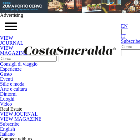
Advertising
EN
|
IT
VIEW
Subscrib
JOURNAL
VIEW
MAGAZINE
Consigli di viaggio
Esperienze
Gusto
Eventi
Stile e moda
Arte e cultura
Dintorni
Luoghi
Video
Real Estate
VIEW JOURNAL
VIEW MAGAZINE
Subscribe
English
Italiano
Connect with us