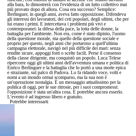
alla bara, lo dimostrerà con l'evidenza di un lutto collettivo mai
più provato dopo di allora. Cosa era successo? Semplice:
Berlinguer, in quegli anni, aveva fatto opposizione. Difendeva
gli interessi dei lavoratori, dei ceti popolari, degli ultimi, che per
lui erano i primi. E intercettava i problemi più vivi e
contemporanei: la difesa della pace, la lotta delle donne, la
battaglia per l'ambiente. Non era, come è stato dipinto, l'uomo
della questione morale, ma quello della questione sociale e
proprio per questo, negli anni che portarono a quell'ultima
campagna elettorale, navigò nel più difficile dei mari: senza
rendite sicure, appoggi forti o scelte facili. Perse il consenso
della classe dirigente, ma conquistò un popolo.
Luca Telese
ripercorre oggi gli ultimi anni dell'avventura umana e politica di
Enrico Berlinguer
e la battaglia che lo portò a una morte epica
e straziante, sul palco di Padova. Lo fa ridando voce, volti e
nomi a un mondo ormai scomparso, ma la sua non è
un'operazione nostalgia. È un messaggio attualissimo per la
politica di oggi, per le sue ritrosie, per i suoi compromessi:
l'opposizione è stata un'altra cosa. E potrebbe ancora esserlo.
L’evento è ad ingresso libero e gratuito.
Potrebbe interessarti