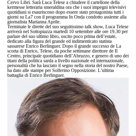
Cervo Libri
. Sarà
Luca Telese
a chiudere il cartellone della
kermesse letteraria smeraldina ora che i suoi impegni televisivi
quotidiani si esauriscono dopo essere stato protagonista tutti i
giorni su La7 con il programma
In Onda
condotto assieme alla
giornalista Marianna Aprile.
Terminate le dirette del suo seguitissimo talk show,
Luca Telese
arriverà nel Sottopiazza
martedì 10 settembre alle ore 19.30
per
parlare del suo ultimo libro, uscito poco prima dell’estate,
dedicato alla figura del grande ed indimenticato statista
sassarese
Enrico Berlinguer
. Dopo il grande successo de
La
scorta di Enrico
, Telese, da poche settimane direttore de Il
Centro, principale quotidiano dell’Abruzzo, e genero di uno dei
titani della politica sarda a livello nazionale ed internazionale,
personalità che ha lasciato il segno nella storia del nostro Paese,
ha dato alle stampe per Solferino
Opposizione. L’ultima
battaglia di Enrico Berlinguer
.