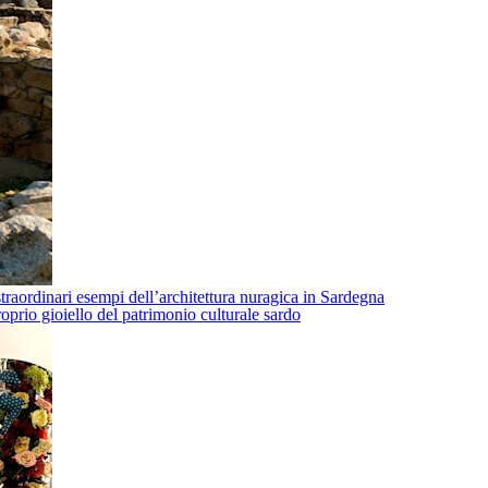
traordinari esempi dell’architettura nuragica in Sardegna
oprio gioiello del patrimonio culturale sardo