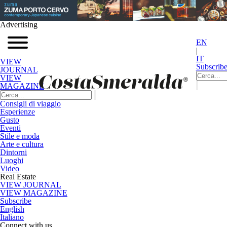
Advertising
EN
|
IT
VIEW
Subscrib
JOURNAL
VIEW
MAGAZINE
Consigli di viaggio
Esperienze
Gusto
Eventi
Stile e moda
Arte e cultura
Dintorni
Luoghi
Video
Real Estate
VIEW JOURNAL
VIEW MAGAZINE
Subscribe
English
Italiano
Connect with us