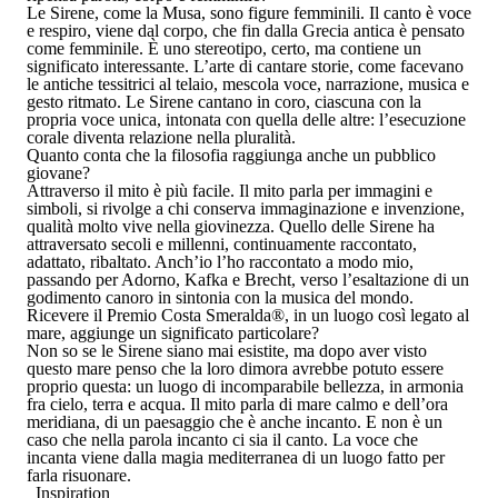
Le Sirene, come la Musa, sono figure femminili. Il canto è voce
e respiro, viene dal corpo, che fin dalla Grecia antica è pensato
come femminile. È uno stereotipo, certo, ma contiene un
significato interessante. L’arte di cantare storie, come facevano
le antiche tessitrici al telaio, mescola voce, narrazione, musica e
gesto ritmato. Le Sirene cantano in coro, ciascuna con la
propria voce unica, intonata con quella delle altre: l’esecuzione
corale diventa relazione nella pluralità.
Quanto conta che la filosofia raggiunga anche un pubblico
giovane?
Attraverso il mito è più facile. Il mito parla per immagini e
simboli, si rivolge a chi conserva immaginazione e invenzione,
qualità molto vive nella giovinezza. Quello delle Sirene ha
attraversato secoli e millenni, continuamente raccontato,
adattato, ribaltato. Anch’io l’ho raccontato a modo mio,
passando per Adorno, Kafka e Brecht, verso l’esaltazione di un
godimento canoro in sintonia con la musica del mondo.
Ricevere il Premio Costa Smeralda
®
, in un luogo così legato al
mare, aggiunge un significato particolare?
Non so se le Sirene siano mai esistite, ma dopo aver visto
questo mare penso che la loro dimora avrebbe potuto essere
proprio questa: un luogo di incomparabile bellezza, in armonia
fra cielo, terra e acqua. Il mito parla di mare calmo e dell’ora
meridiana, di un paesaggio che è anche incanto. E non è un
caso che nella parola incanto ci sia il canto. La voce che
incanta viene dalla magia mediterranea di un luogo fatto per
farla risuonare.
Inspiration