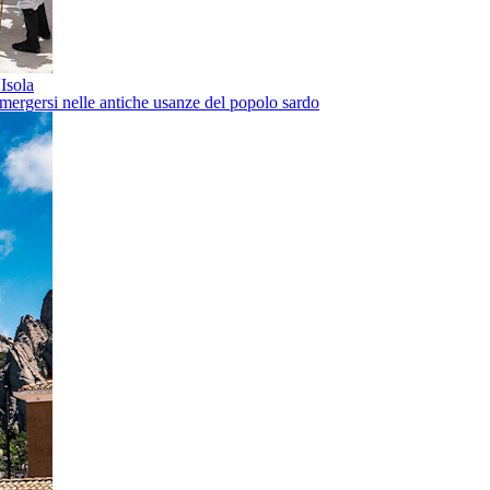
'Isola
mergersi nelle antiche usanze del popolo sardo