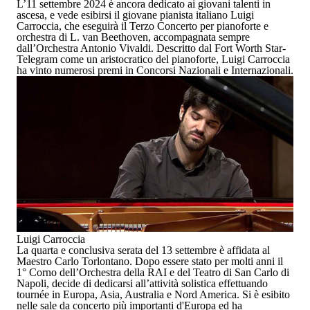
L’
11 settembre 2024
è ancora dedicato ai giovani talenti in
ascesa, e vede esibirsi il giovane pianista italiano
Luigi
Carroccia
, che eseguirà il Terzo Concerto per pianoforte e
orchestra di L. van Beethoven, accompagnata sempre
dall’Orchestra Antonio Vivaldi. Descritto dal Fort Worth Star-
Telegram come un aristocratico del pianoforte, Luigi Carroccia
ha vinto numerosi premi in Concorsi Nazionali e Internazionali.
Luigi Carroccia
La quarta e conclusiva serata del
13 settembre
è affidata al
Maestro Carlo Torlontano
. Dopo essere stato per molti anni il
1° Corno dell’Orchestra della RAI e del Teatro di San Carlo di
Napoli, decide di dedicarsi all’attività solistica effettuando
tournée in Europa, Asia, Australia e Nord America. Si è esibito
nelle sale da concerto più importanti d'Europa ed ha