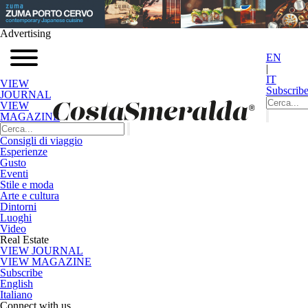
Advertising
EN
|
IT
VIEW
Subscrib
JOURNAL
VIEW
MAGAZINE
Consigli di viaggio
Esperienze
Gusto
Eventi
Stile e moda
Arte e cultura
Dintorni
Luoghi
Video
Real Estate
VIEW JOURNAL
VIEW MAGAZINE
Subscribe
English
Italiano
Connect with us