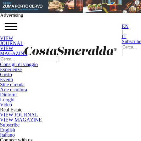
Advertising
EN
|
IT
VIEW
Subscrib
JOURNAL
VIEW
MAGAZINE
Consigli di viaggio
Esperienze
Gusto
Eventi
Stile e moda
Arte e cultura
Dintorni
Luoghi
Video
Real Estate
VIEW JOURNAL
VIEW MAGAZINE
Subscribe
English
Italiano
Connect with us