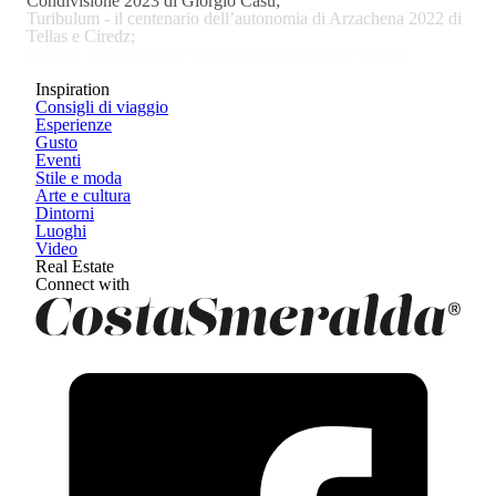
Condivisione
2023 di Giorgio Casu;
Turibulum - il centenario dell’autonomia di Arzachena
2022 di
Tellas e Ciredz;
Essenze di Gallura
dal 15 marzo 2024 di Fabio Petani;
Integrity
dal 11 aprile 2025 di Eelco.
Inspiration
Consigli di viaggio
Esperienze
Gusto
Eventi
Stile e moda
Arte e cultura
Dintorni
Luoghi
Video
Real Estate
Connect with