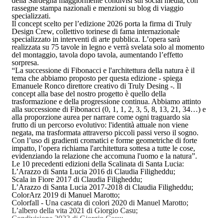
della Sardegna maggiormente condivisi sui social media, con
rassegne stampa nazionali e menzioni su blog di viaggio
specializzati.
Il concept scelto per l’edizione 2026 porta la firma di
Truly
Design Crew
, collettivo torinese di fama internazionale
specializzato in interventi di arte pubblica. L’opera sarà
realizzata su
75 tavole in legno
e verrà svelata solo al momento
del montaggio, tavola dopo tavola, aumentando l’effetto
sorpresa.
“
La successione di Fibonacci e l'architettura della natura è il
tema che abbiamo proposto per questa edizione -
spiega
Emanuele Ronco direttore creativo di Truly Desing
-. Il
concept alla base del nostro progetto è quello della
trasformazione e della progressione continua. Abbiamo attinto
alla successione di Fibonacci (0, 1, 1, 2, 3, 5, 8, 13, 21, 34…) e
alla proporzione aurea per narrare come ogni traguardo sia
frutto di un percorso evolutivo: l'identità attuale non viene
negata, ma trasformata attraverso piccoli passi verso il sogno.
Con l’uso di gradienti cromatici e forme geometriche di forte
impatto, l’opera richiama l'architettura sottesa a tutte le cose,
evidenziando la relazione che accomuna l'uomo e la natura”.
Le 10 precedenti edizioni della Scalinata di Santa Lucia:
L’Arazzo di Santa Lucia
2016 di Claudia Filigheddu;
Scala in Fiore 2017
di Claudia Filigheddu;
L’Arazzo di Santa Lucia
2017-2018 di Claudia Filigheddu;
ColorArz
2019 di Manuel Marotto;
Colorfall - Una cascata di colori
2020 di Manuel Marotto;
L’albero della vita
2021 di Giorgio Casu;