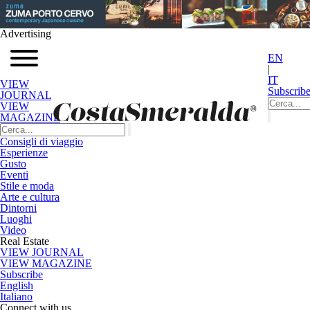
Advertising
EN
|
IT
VIEW
Subscrib
JOURNAL
VIEW
MAGAZINE
Consigli di viaggio
Esperienze
Gusto
Eventi
Stile e moda
Arte e cultura
Dintorni
Luoghi
Video
Real Estate
VIEW JOURNAL
VIEW MAGAZINE
Subscribe
English
Italiano
Connect with us