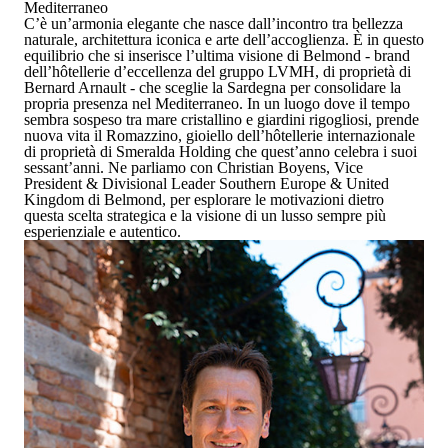
Mediterraneo
C’è un’armonia elegante che nasce dall’incontro tra bellezza
naturale, architettura iconica e arte dell’accoglienza. È in questo
equilibrio che si inserisce l’ultima visione di
Belmond
- brand
dell’hôtellerie d’eccellenza del gruppo LVMH, di proprietà di
Bernard Arnault - che sceglie la Sardegna per consolidare la
propria presenza nel Mediterraneo. In un luogo dove il tempo
sembra sospeso tra mare cristallino e giardini rigogliosi, prende
nuova vita il
Romazzino
, gioiello dell’hôtellerie internazionale
di proprietà di Smeralda Holding che quest’anno celebra i suoi
sessant’anni. Ne parliamo con
Christian Boyens, Vice
President & Divisional Leader Southern Europe & United
Kingdom di Belmond
, per esplorare le motivazioni dietro
questa scelta strategica e la visione di un lusso sempre più
esperienziale e autentico.