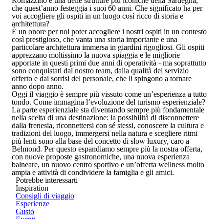
Romazzino è una delle strutture più iconiche della Sardegna,
che quest’anno festeggia i suoi 60 anni. Che significato ha per
voi accogliere gli ospiti in un luogo così ricco di storia e
architettura?
È un onore per noi poter accogliere i nostri ospiti in un contesto
così prestigioso, che vanta una storia importante e una
particolare architettura immersa in giardini rigogliosi. Gli ospiti
apprezzano moltissimo la nuova spiaggia e le migliorie
apportate in questi primi due anni di operatività - ma soprattutto
sono conquistati dal nostro team, dalla qualità del servizio
offerto e dai sorrisi del personale, che li spingono a tornare
anno dopo anno.
Oggi il viaggio è sempre più vissuto come un’esperienza a tutto
tondo. Come immagina l’evoluzione del turismo esperienziale?
La parte esperienziale sta diventando sempre più fondamentale
nella scelta di una destinazione: la possibilità di disconnettere
dalla frenesia, riconnettersi con sé stessi, conoscere la cultura e
tradizioni del luogo, immergersi nella natura e scegliere ritmi
più lenti sono alla base del concetto di
slow luxury
, caro a
Belmond. Per questo espandiamo sempre più la nostra offerta,
con nuove proposte gastronomiche, una nuova esperienza
balneare, un nuovo centro sportivo e un’offerta wellness molto
ampia e attività di condividere la famiglia e gli amici.
Potrebbe interessarti
Inspiration
Consigli di viaggio
Esperienze
Gusto