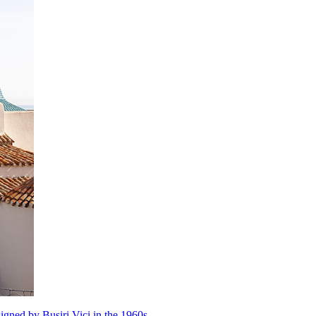
igned by Busiri Vici in the 1960s