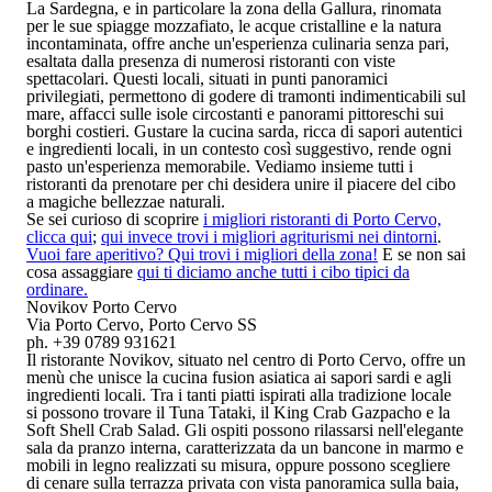
La Sardegna, e in particolare la zona della Gallura, rinomata
per le sue spiagge mozzafiato, le acque cristalline e la natura
incontaminata, offre anche
un'esperienza culinaria senza pari
,
esaltata dalla presenza di numerosi
ristoranti con viste
spettacolari.
Questi locali, situati in punti panoramici
privilegiati, permettono di godere di
tramonti indimenticabili sul
mare, affacci sulle isole circostanti e panorami pittoreschi sui
borghi costieri
. Gustare la cucina sarda, ricca di sapori autentici
e ingredienti locali, in un contesto così suggestivo, rende ogni
pasto un'esperienza memorabile.
Vediamo insieme tutti i
ristoranti da prenotare per chi desidera unire il piacere del cibo
a magiche bellezzae naturali.
Se sei curioso di scoprire
i migliori ristoranti di Porto Cervo,
clicca qui
;
qui invece trovi i migliori agriturismi nei dintorni
.
Vuoi fare aperitivo? Qui trovi i migliori della zona!
E se non sai
cosa assaggiare
qui ti diciamo anche tutti i cibo tipici da
ordinare.
Novikov Porto Cervo
Via Porto Cervo, Porto Cervo SS
ph. +39 0789 931621
Il ristorante Novikov, situato nel centro di Porto Cervo, offre
un
menù che unisce la cucina fusion asiatica ai sapori sardi e agli
ingredienti locali
. Tra i tanti piatti ispirati alla tradizione locale
si possono trovare il Tuna Tataki, il King Crab Gazpacho e la
Soft Shell Crab Salad. Gli ospiti possono rilassarsi nell'elegante
sala da pranzo interna, caratterizzata da un bancone in marmo e
mobili in legno realizzati su misura, oppure possono scegliere
di
cenare sulla terrazza privata con vista panoramica sulla baia,