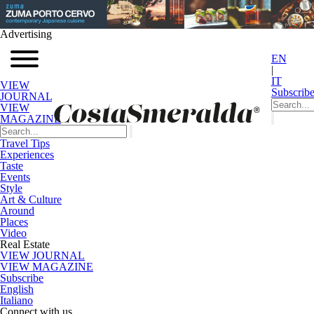
Advertising
EN
|
IT
VIEW
Subscrib
JOURNAL
VIEW
MAGAZINE
Travel Tips
Experiences
Taste
Events
Style
Art & Culture
Around
Places
Video
Real Estate
VIEW JOURNAL
VIEW MAGAZINE
Subscribe
English
Italiano
Connect with us