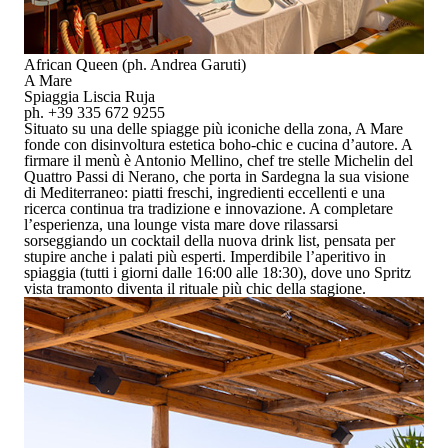
African Queen (ph. Andrea Garuti)
A Mare
Spiaggia Liscia Ruja
ph. +39 335 672 9255
Situato su una delle spiagge più iconiche della zona,
A Mare
fonde con disinvoltura estetica boho-chic e cucina d’autore. A
firmare il menù è
Antonio Mellino
, chef tre stelle Michelin del
Quattro Passi di Nerano, che porta in Sardegna la sua visione
di Mediterraneo: piatti freschi, ingredienti eccellenti e una
ricerca continua tra tradizione e innovazione. A completare
l’esperienza, una lounge vista mare dove rilassarsi
sorseggiando un cocktail della nuova drink list, pensata per
stupire anche i palati più esperti. Imperdibile l’
aperitivo in
spiaggia
(tutti i giorni dalle 16:00 alle 18:30), dove uno Spritz
vista tramonto diventa il rituale più chic della stagione.