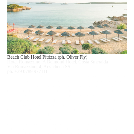
Beach Club Hotel Pitrizza (ph. Oliver Fly)
Hotel Romazzino, A Belmond Hotel, Costa Smeralda
Via Romazzino, 4, Arzachena SS
ph. +39 0789 977111
La spiaggia dell’hotel Romazzino è un angolo di paradiso dove
il relax incontra l’eleganza della Sardegna. Gli ospiti possono
lasciarsi cullare dal suono delle onde, scegliendo tra l’esclusivo
comfort di lettini e ombrelloni a pochi passi dal mare, oppure
l’intimità di raffinati salottini immersi nel verde, avvolti dal
profumo del ginepro e affacciati sulla sabbia dorata. Un team
attento accoglie ogni ospite con asciugamani freschi e acqua
cristallina, per iniziare la giornata con un gesto di autentica
ospitalità. Dopo un tuffo nelle acque trasparenti della baia di
Romazzino, il ristorante
Entu e Mari
invita a scoprire i sapori
della stagione con un ricco buffet vista mare. Per una pausa
informale, il
Beach Bar
offre caffè aromatici e snack sfiziosi,
mentre il
Pool Bar
propone piatti leggeri e gelati artigianali,