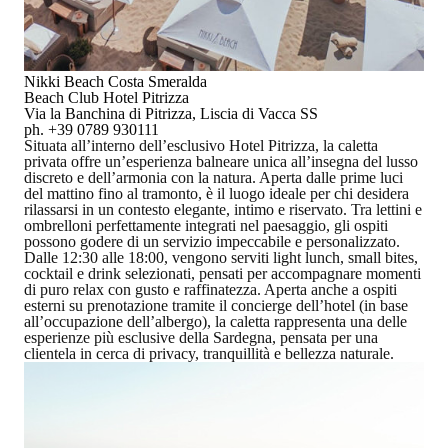
Nikki Beach Costa Smeralda
Beach Club Hotel Pitrizza
Via la Banchina di Pitrizza, Liscia di Vacca SS
ph. +39 0789 930111
Situata all’interno dell’esclusivo
Hotel Pitrizza
, la caletta
privata offre un’esperienza balneare unica all’insegna del lusso
discreto e dell’armonia con la natura. Aperta dalle prime luci
del mattino fino al tramonto, è il luogo ideale per chi desidera
rilassarsi in un contesto elegante, intimo e riservato. Tra lettini e
ombrelloni perfettamente integrati nel paesaggio, gli ospiti
possono godere di un servizio impeccabile e personalizzato.
Dalle 12:30 alle 18:00, vengono serviti
light lunch, small bites,
cocktail e drink selezionati
, pensati per accompagnare momenti
di puro relax con gusto e raffinatezza.
Aperta anche a ospiti
esterni su prenotazione tramite il concierge dell’hotel
(in base
all’occupazione dell’albergo), la caletta rappresenta una delle
esperienze più esclusive della Sardegna, pensata per una
clientela in cerca di privacy, tranquillità e bellezza naturale.