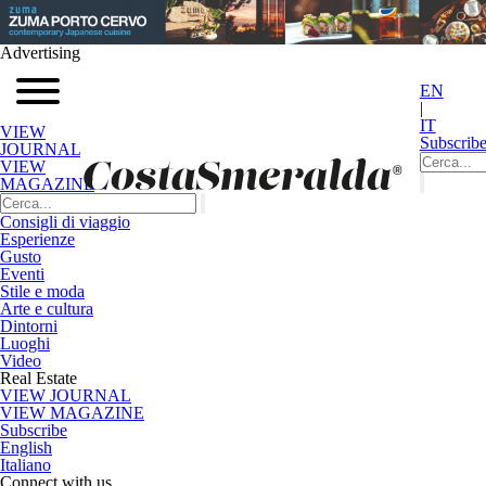
Advertising
EN
|
IT
VIEW
Subscrib
JOURNAL
VIEW
MAGAZINE
Consigli di viaggio
Esperienze
Gusto
Eventi
Stile e moda
Arte e cultura
Dintorni
Luoghi
Video
Real Estate
VIEW JOURNAL
VIEW MAGAZINE
Subscribe
English
Italiano
Connect with us