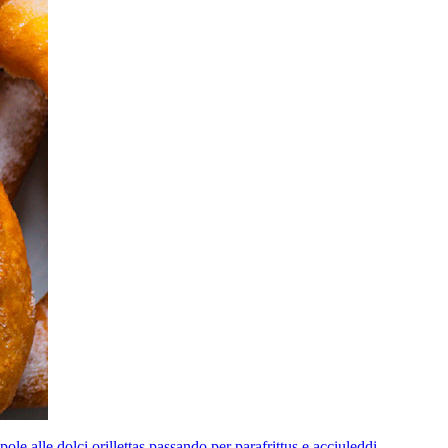
pole alle dolci orillettas passando per parafrittus e acciuleddi