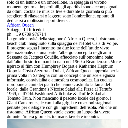
solo di
un lettino e un ombrellone
, in spiaggia si vivono
momenti gourmet imperdibili
, gli aperitivi sono accompagnati
da
ottimi cocktail e musica live
e durante la giornata
si può
scegliere di rilassarsi o leggere sotto l'ombrellone, oppure di
dedicarsi a moltissimi sport diversi
.
African Queen
Spiaggia Li Itriceddi
ph. +39 0789 976714
La grande novità della stagione è
African Queen
, il ristorante e
beach club inaugurato sulla spiaggia dell’
Hotel Cala di Volpe
.
Il progetto segna l’incontro tra due icone dell’art de vivre
internazionale: da una parte l’albergo concepito negli anni
Sessanta da Jacques Couëlle, affacciato sull’omonima baia;
dall’altra lo storico marchio nato nel 1969 a Beaulieu-sur-Mer e
ispirato al film con Humphrey Bogart e Katharine Hepburn.
Dopo la Costa Azzurra e Dubai, African Queen approda per la
prima volta in Sardegna con un concept che unisce eleganza
informale, convivialità e atmosfera cosmopolita. La cucina
ripropone alcuni dei piatti che hanno costruito la fama del
locale, dalla Grandma’s Niçoise Salad alla
Pizza al Tartufo
1969
, dall’
Old-Fashioned Artichoke & Truffle Salad
alla
Tomato Tatin
. Non mancano il pescato locale del giorno, i
Giant Camarones, le carni alla griglia e creazioni stagionali
pensate per dialogare con gli ingredienti dell’isola. Più che un
ristorante, African Queen vuole essere un luogo da vivere
durante l’intera giornata, tra mare, tavola e incontri.