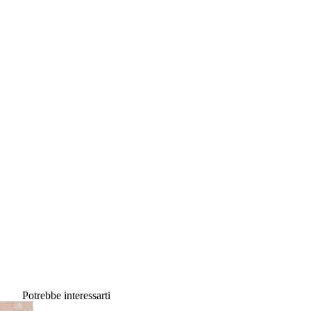
Porto Cervo e sull’esclusivo porto turistico. Il Cervo Hotel,
Costa Smeralda Resort delizia i suoi ospiti con un'atmosfera
vivace e dispone di
una spiaggia privata di sabbia bianca
incastonata in un paesaggio di una bellezza mozzafiato
. È
raggiungibile con un servizio di navetta (gratuito per gli ospiti
dell'hotel).
Spiaggia del Cervo
Potrebbe interessarti