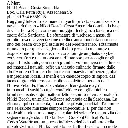
A Mare
Nikki Beach Costa Smeralda
Loc. Cala Petra Ruja, Arzachena SS
ph. +39 334 6556235
Raggiungibile solo via mare - in yacht privato o con il servizio
navetta dedicato -
Nikki Beach Costa Smeralda
domina la baia
di
Cala Petra Ruja
come un miraggio di eleganza balearica nel
cuore della Sardegna. Le sfumature di turchese, i massi di
granito rosa e la vegetazione mediterranea fanno da cornice a
uno dei beach club più esclusivi del Mediterraneo. Totalmente
rinnovato per questa stagione, il club presenta una nuova
disposizione fronte mare, una zona lounge ampliata, daybed
extra comfort e una nuova area d’ingresso per accogliere gli
ospiti. Il ristorante, con i suoi grandi tavoli immersi nella luce e
nei materiali naturali, offre un viaggio culinario firmato dallo
chef Andrea Cirrone
, che fonde con maestria influenze globali
e ingredienti locali. Il menù è un caleidoscopio di sapori, dai
tacos di granchio croccante alle costolette di agnello della
Nuova Zelanda, fino alla catalana di aragosta e agli
immancabili sushi boat, da condividere con gli amici tra
brindisi e risate. Ogni piatto riflette lo spirito internazionale di
Nikki Beach, unito alla bellezza selvaggia della Sardegna. La
giornata qui scorre lenta, tra cabine private, cocktail d’autore e
una selezione musicale sempre impeccabile. E per chi non
vuole abbandonare la magia al calar del sole, c’è una novità da
segnare in agenda: il
Nikki Beach Cocktail Club
al
Porto
Cervo Waterfront
, un nuovo indirizzo dedicato all’arte della
mixology firmata Nikki, perfetto per l’after-beach o una notte