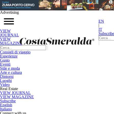
Advertising
EN
|
IT
VIEW
Subscrib
JOURNAL
VIEW
MAGAZINE
Consigli di viaggio
Esperienze
Gusto
Eventi
Stile e moda
Arte e cultura
Dintorni
Luoghi
Video
Real Estate
VIEW JOURNAL
VIEW MAGAZINE
Subscribe
English
Italiano
Connect with us