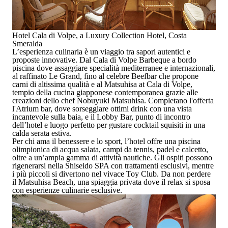
Hotel Cala di Volpe, a Luxury Collection Hotel, Costa
Smeralda
L’esperienza culinaria è un viaggio tra sapori autentici e
proposte innovative. Dal
Cala di Volpe Barbeque
a bordo
piscina dove assaggiare specialità mediterranee e internazionali,
al raffinato
Le Grand
, fino al celebre
Beefbar
che propone
carni di altissima qualità e al
Matsuhisa at Cala di Volpe
,
tempio della cucina giapponese contemporanea grazie alle
creazioni dello chef Nobuyuki Matsuhisa. Completano l'offerta
l'
Atrium bar
, dove sorseggiare ottimi drink con una vista
incantevole sulla baia, e il
Lobby Bar
, punto di incontro
dell’hotel e luogo perfetto per gustare cocktail squisiti in una
calda serata estiva.
Per chi ama il benessere e lo sport, l’hotel offre una piscina
olimpionica di acqua salata, campi da tennis, padel e calcetto,
oltre a un’ampia gamma di attività nautiche. Gli ospiti possono
rigenerarsi nella
Shiseido SPA
con trattamenti esclusivi, mentre
i più piccoli si divertono nel vivace
Toy Club
. Da non perdere
il
Matsuhisa Beach
, una spiaggia privata dove il relax si sposa
con esperienze culinarie esclusive.