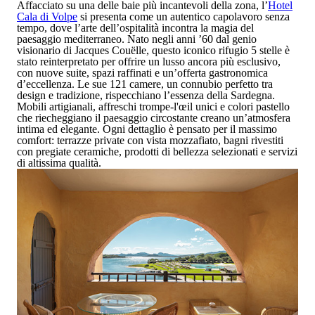
Affacciato su una delle baie più incantevoli della zona, l’
Hotel
Cala di Volpe
si presenta come un autentico capolavoro senza
tempo, dove l’arte dell’ospitalità incontra la magia del
paesaggio mediterraneo. Nato negli anni ’60 dal genio
visionario di
Jacques Couëlle
, questo iconico rifugio
5 stelle
è
stato reinterpretato per offrire un lusso ancora più esclusivo,
con nuove suite, spazi raffinati e un’offerta gastronomica
d’eccellenza. Le sue
121 camere
, un connubio perfetto tra
design e tradizione, rispecchiano l’essenza della Sardegna.
Mobili artigianali, affreschi trompe-l'œil unici e colori pastello
che riecheggiano il paesaggio circostante creano un’atmosfera
intima ed elegante. Ogni dettaglio è pensato per il massimo
comfort:
terrazze private con vista mozzafiato
,
bagni rivestiti
con pregiate ceramiche
,
prodotti di bellezza selezionati
e
servizi
di altissima qualità
.