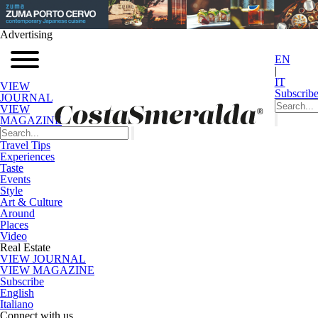
Advertising
EN
|
IT
VIEW
Subscrib
JOURNAL
VIEW
MAGAZINE
Travel Tips
Experiences
Taste
Events
Style
Art & Culture
Around
Places
Video
Real Estate
VIEW JOURNAL
VIEW MAGAZINE
Subscribe
English
Italiano
Connect with us