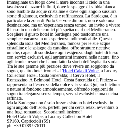
Immaginate un luogo dove il mare incontra il cielo in una
tavolozza di azzurri infiniti, dove le spiagge di sabbia bianca
sono lambite da acque cristalline e dove ogni angolo sussurra
storie di glamour, esclusività e raffinatezza. La Sardegna, è in
particolare la zona di Porto Cervo e dintorni, non è solo una
destinazione, ma un’esperienza senza tempo, un invito a vivere
il lusso in una delle cornici più spettacolari del Mediterraneo.
Scegliere il giusto hotel in Sardegna può trasformare una
semplice vacanza in un'esperienza indimenticabile. Questa
splendida isola del Mediterraneo, famosa per le sue acque
cristalline e le spiagge da cartolina, offre
strutture ricettive
uniche
, capaci di soddisfare ogni esigenza: dagli
hotel di lusso
con servizi esclusivi, agli
agriturismi immersi nella natura
, fino
agli
iconici resort
che hanno fatto la storia dell’ospitalità sarda.
Tra le sue gemme più preziose dove vivere un soggiorno da
sogno, quattro hotel iconici – l’
Hotel Cala di Volpe
, a Luxury
Collection Hotel, Costa Smeralda
; il
Cervo Hotel
;
il
Romazzino, A Belmond Hotel, Costa Smeralda
e il
Pitrizza
–
rappresentano l’essenza della dolce vita sarda. Qui, architettura
e natura si fondono armoniosamente, offrendo soggiorni da
sogno tra eleganza senza tempo, servizi esclusivi e una cucina
raffinata.
Ma la Sardegna non è solo lusso: esistono hotel esclusivi in
ogni angolo dell’isola, perfetti per chi cerca relax, avventura o
una fuga romantica. Scopriamoli insieme!
Hotel Cala di Volpe, a Luxury Collection Hotel
SP160, Capriccioli (SS)
ph. +39 0789 976111