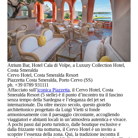
Atrium Bar, Hotel Cala di Volpe, a Luxury Collection Hotel,
Costa Smeralda
Cervo Hotel, Costa Smeralda Resort
Piazzetta Costa Smeralda, Porto Cervo (SS)
ph. +39 0789 931111
Affacciato sull’
iconica Piazzetta
, il
Cervo Hotel, Costa
Smeralda Resort
(
5 stelle
)
è il punto d’incontro tra il fascino
senza tempo della Sardegna e l’eleganza del jet set
internazionale. Da oltre mezzo secolo, questo gioiello
architettonico progettato da
Luigi Vietti
si fonde
armoniosamente con il paesaggio circostante, accogliendo
viaggiatori e abitanti locali in un’atmosfera autentica e vivace.
A pochi passi dal porto turistico, dalle boutique esclusive e
dalla frizzante vita notturna, il Cervo Hotel è un invito a
scoprire l’essenza della zona. Qui, la tradizione incontra il