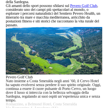
della Sardegna.
Gli amanti dello sport possono sfidarsi sul
Pevero Golf Club
,
considerato uno dei campi più spettacolari al mondo, o
esplorare i percorsi naturalistici del
Sentiero Pevero Health
, un
itinerario tra mare e macchia mediterranea, arricchito da
postazioni fitness e siti storici che raccontano la vita rurale del
passato.
Pevero Golf Club
Nato insieme a Costa Smeralda negli anni ’60, il Cervo Hotel
ha saputo evolversi senza perdere il suo spirito originale. Oggi,
continua a essere il cuore pulsante di Porto Cervo, un luogo
dove il lusso si intreccia con la bellezza selvaggia della
Sardegna, regalando ai suoi ospiti un’esperienza unica e senza
tempo.
Romazzino, a Belmond Hotel, Costa Smeralda
Via Romazzino 4, Arzachena (SS)