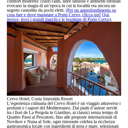
comfort moderno:
colori caldi, linee sinuose e ambienti raffinati
evocano la magia di un’epoca in cui la località era ancora un
segreto custodito da pochi eletti.
(Per un approfondimento su
cosa fare e dove mangiare a Porto Cervo, clicca qui!
Qui,
invece, trovi i grandi marchi e le boutique di Porto Cervo)
.
Cervo Hotel, Costa Smeralda Resort
L’esperienza culinaria del Cervo Hotel è un viaggio attraverso i
profumi e i sapori del Mediterraneo. Dai piatti d’autore serviti
tra i fiori de
La Pergola in Giardino
, ai classici senza tempo di
Quattro Passi al Pescatore
, fino alle proposte internazionali di
Novikov e Nuna al Sole
, ogni ristorante celebra la ricchezza
gastronomica locale con ingredienti di terra e mare, selezionati