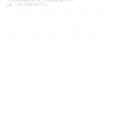
ph. +39 0789 977111
C’è un luogo in Sardegna dove il concetto di villeggiatura si
trasforma in un’esperienza autentica e senza tempo: il
Romazzino, A Belmond Hotel, Costa Smeralda
. Un rifugio
esclusivo
5 stelle
affacciato su una delle spiagge più belle
dell’Isola, incorniciato da un paesaggio che l’Aga Khan IV
descrisse nel 1964 con parole che ancora oggi ne catturano
l’anima:
“Una moltitudine di spiagge di sabbia fine e nessuno
che le calpesta. Montagne verdi e grigie che scendono a picco
sul mare, un tappeto porpora e giallo, rosso e blu di fiori che
profumano l’aria.”
Progettato nel 1965 dall’architetto
Michele Busiri Vici
, il
Romazzino è un capolavoro dell’architettura mediterranea, con
le sue linee morbide, gli edifici bianchi e sinuosi, le terrazze che
si affacciano sulle acque color smeraldo. Fin dalla sua apertura,
l’hotel ha accolto aristocratici, star del cinema e membri
dell’alta società internazionale: da
Grace Kelly e il Principe
Ranieri di Monaco
a
Brigitte Bardot, Audrey Hepburn e
Catherine Deneuve
. Un luogo dove il fascino retrò-chic degli
anni ’60 si intreccia con il lusso contemporaneo, creando
un’atmosfera unica.