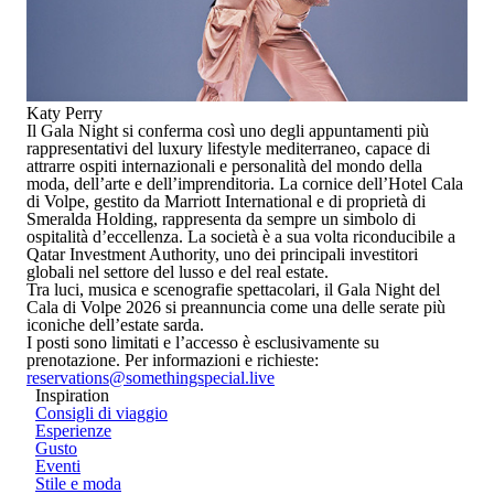
Katy Perry
Il Gala Night si conferma così uno degli appuntamenti più
rappresentativi del luxury lifestyle mediterraneo, capace di
attrarre ospiti internazionali e personalità del mondo della
moda, dell’arte e dell’imprenditoria. La cornice dell’Hotel Cala
di Volpe, gestito da
Marriott International
e di proprietà di
Smeralda Holding
, rappresenta da sempre un simbolo di
ospitalità d’eccellenza. La società è a sua volta riconducibile a
Qatar Investment Authority, uno dei principali investitori
globali nel settore del lusso e del real estate.
Tra luci, musica e scenografie spettacolari, il Gala Night del
Cala di Volpe 2026 si preannuncia come una delle serate più
iconiche dell’estate sarda.
I posti sono limitati e l’accesso è esclusivamente su
prenotazione. Per informazioni e richieste:
reservations@somethingspecial.live
Inspiration
Consigli di viaggio
Esperienze
Gusto
Eventi
Stile e moda