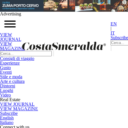
Advertising
EN
|
IT
VIEW
Subscrib
JOURNAL
VIEW
MAGAZINE
Consigli di viaggio
Esperienze
Gusto
Eventi
Stile e moda
Arte e cultura
Dintorni
Luoghi
Video
Real Estate
VIEW JOURNAL
VIEW MAGAZINE
Subscribe
English
Italiano
Connect with us