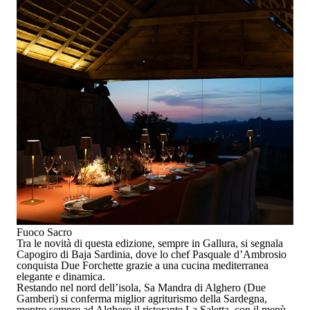
Fuoco Sacro
Tra le
novità
di questa edizione, sempre in Gallura, si segnala
Capogiro
di
Baja Sardinia
, dove lo chef
Pasquale d’Ambrosio
conquista
Due Forchette
grazie a una cucina mediterranea
elegante e dinamica.
Restando nel nord dell’isola,
Sa Mandra
di
Alghero
(Due
Gamberi) si conferma
miglior agriturismo della Sardegna
,
mentre sempre ad Alghero il ristorante
La Saletta
, con il menù