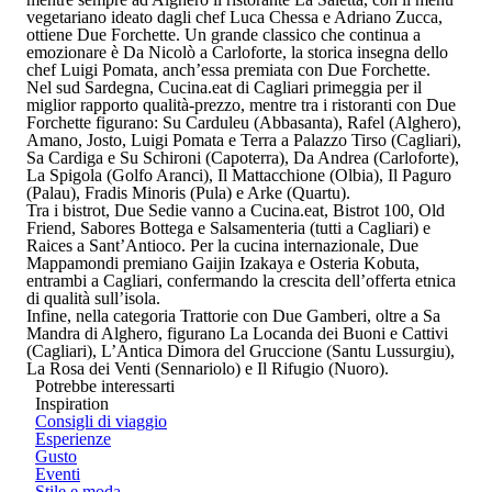
vegetariano ideato dagli chef
Luca Chessa
e
Adriano Zucca
,
ottiene
Due Forchette
. Un grande classico che continua a
emozionare è
Da Nicolò
a
Carloforte
, la storica insegna dello
chef
Luigi Pomata
, anch’essa premiata con
Due Forchette
.
Nel sud Sardegna,
Cucina.eat
di
Cagliari
primeggia per il
miglior rapporto qualità-prezzo
, mentre tra i ristoranti con
Due
Forchette
figurano:
Su Carduleu
(Abbasanta),
Rafel
(Alghero),
Amano
,
Josto
,
Luigi Pomata
e
Terra a Palazzo Tirso
(Cagliari),
Sa Cardiga e Su Schironi
(Capoterra),
Da Andrea
(Carloforte),
La Spigola
(Golfo Aranci),
Il Mattacchione
(Olbia),
Il Paguro
(Palau),
Fradis Minoris
(Pula) e
Arke
(Quartu).
Tra i
bistrot
,
Due Sedie
vanno a
Cucina.eat
,
Bistrot 100
,
Old
Friend
,
Sabores Bottega e Salsamenteria
(tutti a Cagliari) e
Raices
a
Sant’Antioco
. Per la cucina internazionale,
Due
Mappamondi
premiano
Gaijin Izakaya
e
Osteria Kobuta
,
entrambi a Cagliari, confermando la crescita dell’offerta etnica
di qualità sull’isola.
Infine, nella categoria
Trattorie con Due Gamberi
, oltre a
Sa
Mandra
di Alghero, figurano
La Locanda dei Buoni e Cattivi
(Cagliari),
L’Antica Dimora del Gruccione
(Santu Lussurgiu),
La Rosa dei Venti
(Sennariolo) e
Il Rifugio
(Nuoro).
Potrebbe interessarti
Inspiration
Consigli di viaggio
Esperienze
Gusto
Eventi
Stile e moda