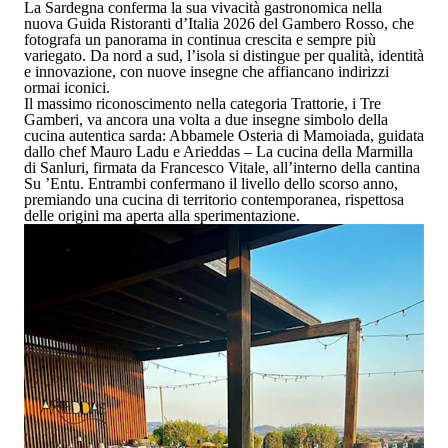
La Sardegna conferma la sua vivacità gastronomica nella
nuova Guida Ristoranti d’Italia 2026 del Gambero Rosso
, che
fotografa un panorama in continua crescita e sempre più
variegato. Da nord a sud, l’isola si distingue per qualità, identità
e innovazione, con nuove insegne che affiancano indirizzi
ormai iconici.
Il massimo riconoscimento nella categoria
Trattorie
, i
Tre
Gamberi
, va ancora una volta a due insegne simbolo della
cucina autentica sarda:
Abbamele Osteria
di
Mamoiada
, guidata
dallo chef
Mauro Ladu
e
Arieddas – La cucina della Marmilla
di
Sanluri
, firmata da
Francesco Vitale
, all’interno della
cantina
Su ’Entu
. Entrambi confermano il livello dello scorso anno,
premiando una cucina di territorio contemporanea, rispettosa
delle origini ma aperta alla sperimentazione.