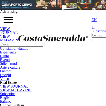
Advertising
EN
|
IT
VIEW
Subscrib
JOURNAL
VIEW
MAGAZINE
Consigli di viaggio
Esperienze
Gusto
Eventi
Stile e moda
Arte e cultura
Dintorni
Luoghi
Video
Real Estate
VIEW JOURNAL
VIEW MAGAZINE
Subscribe
English
Italiano
Connect with us