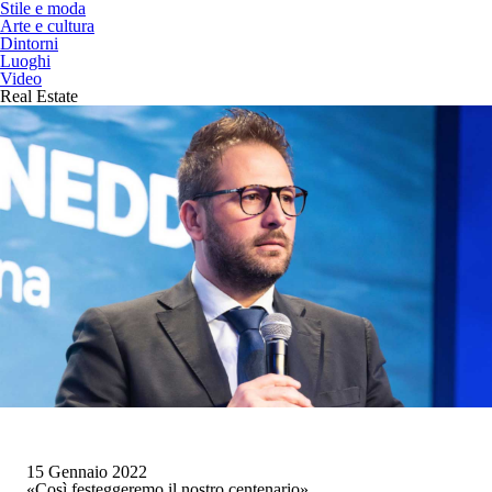
Stile e moda
Arte e cultura
Dintorni
Luoghi
Video
Real Estate
15 Gennaio 2022
«Così festeggeremo il nostro centenario»