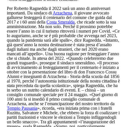
Per Roberto Ragnedda il 2022 sarà un anno di anniversari
importanti. Da sindaco di
Arzachena
, il giovane avvocato
gallurese festeggerà il centenario del comune che guida dal
2017 e i 60 anni della
Costa Smeralda
, che ricade sotto la sua
amministrazione. Ma non solo. Perché il prossimo potrebbe
essere l’anno in cui il turismo ritroverà i numeri pre Covid. «Ce
lo auguriamo, anche se è più probabile che avvenga nel 2023,
quando la pandemia sarà alle spalle», dice Ragnedda. «Intanto,
già quest’anno la nostra destinazione è stata presa d’assalto
dagli italiani ma anche dagli stranieri, che nel 2020 erano
mancati all’appello». Una buona ragione per festeggiare l’anno
che si chiude. In attesa del 2022. «Quando celebreremo due
grandi traguardi», prosegue il sindaco smeraldino. «Il processo
di avvicinamento ai festeggiamenti per il centenario è iniziato a
ottobre con la presentazione del libro di don Francesco Cossu
Alunni e insegnanti di Arzachena - Storia della scuola dal 1856
al 1970
, perché l’autonomia istituzionale della nostra cittadina è
stata preceduta da quella scolastica», spiega Ragnedda, che ha
in serbo un nutrito calendario di eventi. E – chissà – un
consiglio comunale speciale per il 24 maggio. «Quel giorno di
100 anni fa si insediò il primo consiglio comunale di
Arzachena, anche se l’emancipazione del nostro territorio da
Tempio Pausania
», ricorda, «era iniziata prima con i fratelli
Ruzittu, Salvatore e Michele, che ebbero la forza di coalizzare i
partiti frazionisti e vincere le elezioni a Tempio infliggendogli
un bello smacco». Tra gli appuntamenti «l’inaugurazione del
museo», svela Ragnedda. «Siamo, poi, particolarmente