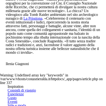
orgogliosi per la convenzione col Cnr, il Consiglio Nazionale
delle Ricerche, che ci permetterà di divulgare la nostra cultura
millenaria grazie alle nuove tecnologie». La chicca? Un
videogioco alla Tomb Raider ambientato nel sito archeologico
nuragico di
La Prisgiona
. «Celebreremo il centenario con
eventi istituzionali e ludici, ripercorrendo la nostra storia
attraverso fatti, personaggi e battaglie, alcune vinte, altre non
ancora, come quella dei collegamenti e sanitaria, l’identità di un
popolo nato come comunità agropastorale ma balzato in
pochissimo tempo alla ribalta internazionale con la nascita della
Costa Smeralda», conclude Ragnedda. «Il tutto senza tradire
radici e tradizioni e, anzi, facendone il valore aggiunto della
nostra offerta turistica insieme alle bellezze naturalistiche che il
mondo ci invidia».
Ilenia Giagnoni
Warning
: Undefined array key "keywords" in
/var/www/vhosts/costasmeralda.it/httpdocs/_app/pages/article.php
on
line
337
Inspiration
Consigli di viaggio
Esperienze
Gusto
Eventi
Stile e moda