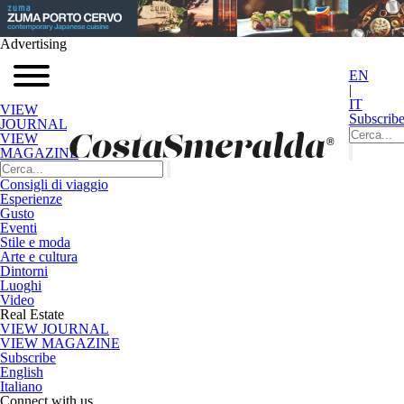
Advertising
EN
|
IT
VIEW
Subscrib
JOURNAL
VIEW
MAGAZINE
Consigli di viaggio
Esperienze
Gusto
Eventi
Stile e moda
Arte e cultura
Dintorni
Luoghi
Video
Real Estate
VIEW JOURNAL
VIEW MAGAZINE
Subscribe
English
Italiano
Connect with us