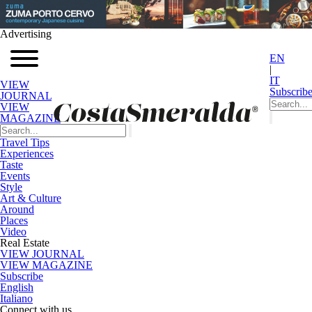
Advertising
EN
|
IT
VIEW
Subscrib
JOURNAL
VIEW
MAGAZINE
Travel Tips
Experiences
Taste
Events
Style
Art & Culture
Around
Places
Video
Real Estate
VIEW JOURNAL
VIEW MAGAZINE
Subscribe
English
Italiano
Connect with us