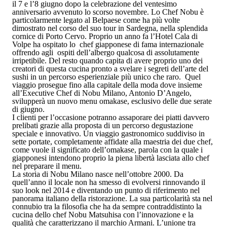
il 7 e l’8 giugno dopo la celebrazione del ventesimo
anniversario avvenuto lo scorso novembre. Lo Chef Nobu è
particolarmente legato al Belpaese come ha più volte
dimostrato nel corso del suo tour in Sardegna, nella splendida
cornice di Porto Cervo. Proprio un anno fa l’Hotel Cala di
Volpe ha ospitato lo chef giapponese di fama internazionale
offrendo agli ospiti dell’albergo qualcosa di assolutamente
irripetibile. Del resto quando capita di avere proprio uno dei
creatori di questa cucina pronto a svelare i segreti dell’arte del
sushi in un percorso esperienziale più unico che raro. Quel
viaggio prosegue fino alla capitale della moda dove insieme
all’Executive Chef di Nobu Milano, Antonio D’Angelo,
svilupperà un nuovo menu omakase, esclusivo delle due serate
di giugno.
I clienti per l’occasione potranno assaporare dei piatti davvero
prelibati grazie alla proposta di un percorso degustazione
speciale e innovativo. Un viaggio gastronomico suddiviso in
sette portate, completamente affidate alla maestria dei due chef,
come vuole il significato dell’omakase, parola con la quale i
giapponesi intendono proprio la piena libertà lasciata allo chef
nel preparare il menu.
La storia di Nobu Milano nasce nell’ottobre 2000. Da
quell’anno il locale non ha smesso di evolversi rinnovando il
suo look nel 2014 e diventando un punto di riferimento nel
panorama italiano della ristorazione. La sua particolarità sta nel
connubio tra la filosofia che ha da sempre contraddistinto la
cucina dello chef Nobu Matsuhisa con l’innovazione e la
qualità che caratterizzano il marchio Armani. L’unione tra