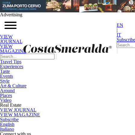
Advertising
EN
|
IT
VIEW
Subscrib
JOURNAL
VIEW
MAGAZINE
Travel Tips
Experiences
Taste
Events
Style
Art & Culture
Around
Places
Video
Real Estate
VIEW JOURNAL
VIEW MAGAZINE
Subscribe
English
Italiano
Connect with us