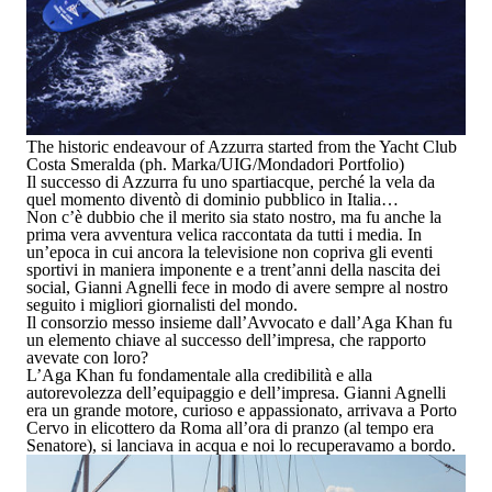
The historic endeavour of Azzurra started from the Yacht Club
Costa Smeralda (ph. Marka/UIG/Mondadori Portfolio)
Il successo di Azzurra fu uno spartiacque, perché la vela da
quel momento diventò di dominio pubblico in Italia…
Non c’è dubbio che il merito sia stato nostro, ma fu anche la
prima vera avventura velica raccontata da tutti i media. In
un’epoca in cui ancora la televisione non copriva gli eventi
sportivi in maniera imponente e a trent’anni della nascita dei
social, Gianni Agnelli fece in modo di avere sempre al nostro
seguito i migliori giornalisti del mondo.
Il consorzio messo insieme dall’Avvocato
e
dall’Aga Khan
fu
un elemento chiave al successo dell’impresa, che rapporto
avevate con loro?
L’Aga Khan fu fondamentale alla credibilità e alla
autorevolezza dell’equipaggio e dell’impresa. Gianni Agnelli
era un grande motore, curioso e appassionato, arrivava a Porto
Cervo in elicottero da Roma all’ora di pranzo (al tempo era
Senatore), si lanciava in acqua e noi lo recuperavamo a bordo.