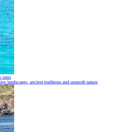
o miss
ive landscapes, ancient traditions and unspoilt nature