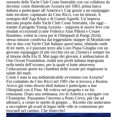
onorario dello
Yacht Club Costa Smeralda
con cui collabora da
decenni: come dimenticare Azzurra nel 1983, prima barca
italiana a partecipare all’America’s Cup grazie a un equipaggio
tutto tricolore, capitanato da Cino Ricci, con lui timone,
il
sostegno dell’Aga Khan e di Gianni Agnelli
. Un’impresa
lanciata proprio dallo Yacht Club Costa Smeralda, che oggi –
tramite il progetto Young Azzurra – supporta le nuove leve con
risultati eccezionali (come Federico Alan Pilloni e Cesare
Barabino, velisti in corsa per le Olimpiadi di Parigi 2024);
stessa mission condivisa dal leggendario skipper di Monfalcone
che in duo con Yacht Club Italiano quest’anno, sfidando onde
di tre metri, si è piazzato terzo alla Loro Piana Giraglia con un
giovane equipaggio (il più vecchio era un 25enne) e sempre lui
al timone della Elo II. Mai pago dei giovani, è ambasciatore di
One Ocean Foundation
, realtà non profit italiana impegnata
nella tutela dell’oceano, per la quale si batte attraverso
l’educazione green tra i bambini delle scuole per migliorare la
salute del mare.
Come è nata la sua indimenticabile avventura con Azzurra?
Fui contattato da Cino Ricci nel 1981 che si trovava a Boston.
Avevo già vinto diversi titoli italiani e partecipato a due
Olimpiadi con il Finn. Mi voleva nel progetto e ne fui
entusiasta. Dopo una settimana, ero in America a navigare con
l’Enterprise. Passammo l’inverno a Porto Cervo, più che ad
allenarci, a creare lo spirito di gruppo… Ricordo che andavamo
a raccogliere gli scarti di legno delle ville in costruzione per
bruciarli nel camino. Che bistecche!