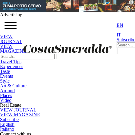
Advertising
EN
|
IT
VIEW
Subscrib
JOURNAL
VIEW
MAGAZINE
Travel Tips
Experiences
Taste
Events
Style
Art & Culture
Around
Places
Video
Real Estate
VIEW JOURNAL
VIEW MAGAZINE
Subscribe
English
Italiano
Connect with us